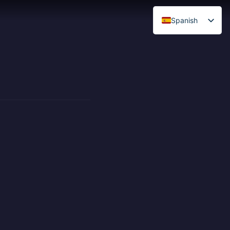
Spanish
English
French
German
Italian
Portuguese
Polish
Czech